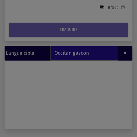
Vous 
0/500
TRADUIRE
Langue cible