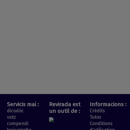
Servicis mai :
Revirada est
Informacions :
un outil de :
dicodòc
Crédits
votz
Tutos
compendi
Conditions
lexicografia
d'utilisation