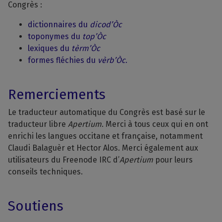
Congrès :
dictionnaires du
dicod’Òc
toponymes du
top’Òc
lexiques du
tèrm’Òc
formes fléchies du
vèrb’Òc
.
Remerciements
Le traducteur automatique du Congrès est basé sur le
traducteur libre
Apertium
. Merci à tous ceux qui en ont
enrichi les langues occitane et française, notamment
Claudi Balaguèr et Hector Alos. Merci également aux
utilisateurs du Freenode IRC d’
Apertium
pour leurs
conseils techniques.
Soutiens