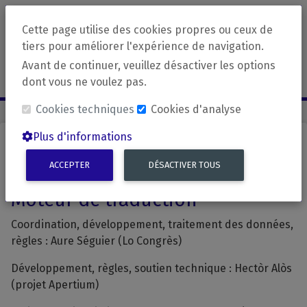
Cette page utilise des cookies propres ou ceux de
Applications
revirada
tiers pour améliorer l'expérience de navigation.
Avant de continuer, veuillez désactiver les options
Français
dont vous ne voulez pas.
Cookies techniques
Cookies d'analyse
Plus d'informations
Crédits
ACCEPTER
DÉSACTIVER TOUS
Moteur de traduction
Coordination, développement, traitement des données,
règles :
Aure Séguier (Lo Congrès)
Développement, règles, soutien technique : Hectòr Alòs
(projet Apertium)