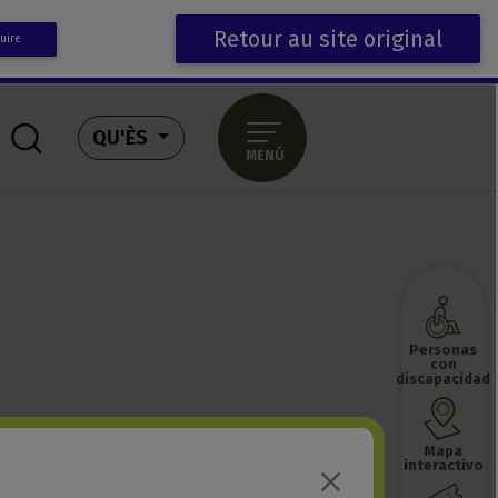
Retour au site original
uire